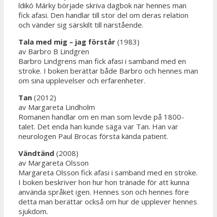
ldikó Márky började skriva dagbok när hennes man
fick afasi. Den handlar till stor del om deras relation
och vänder sig särskilt till närstående.
Tala med mig – jag förstår
(1983)
av Barbro B Lindgren
Barbro Lindgrens man fick afasi i samband med en
stroke. I boken berättar både Barbro och hennes man
om sina upplevelser och erfarenheter.
Tan
(2012)
av Margareta Lindholm
Romanen handlar om en man som levde på 1800-
talet. Det enda han kunde säga var Tan. Han var
neurologen Paul Brocas första kända patient.
Vändtänd
(2008)
av Margareta Olsson
Margareta Olsson fick afasi i samband med en stroke.
I boken beskriver hon hur hon tränade för att kunna
använda språket igen. Hennes son och hennes före
detta man berättar också om hur de upplever hennes
sjukdom.