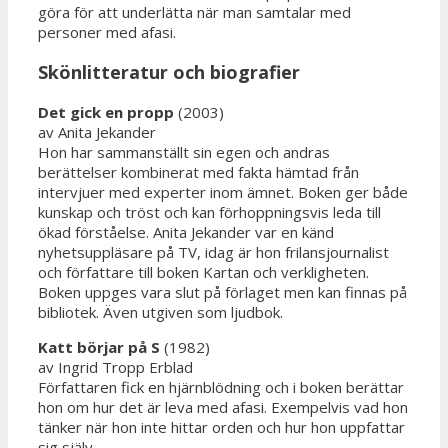
göra för att underlätta när man samtalar med
personer med afasi.
Skönlitteratur och biografier
Det gick en propp
(2003)
av Anita Jekander
Hon har sammanställt sin egen och andras
berättelser kombinerat med fakta hämtad från
intervjuer med experter inom ämnet. Boken ger både
kunskap och tröst och kan förhoppningsvis leda till
ökad förståelse. Anita Jekander var en känd
nyhetsuppläsare på TV, idag är hon frilansjournalist
och författare till boken Kartan och verkligheten.
Boken uppges vara slut på förlaget men kan finnas på
bibliotek. Även utgiven som ljudbok.
Katt börjar på S
(1982)
av Ingrid Tropp Erblad
Författaren fick en hjärnblödning och i boken berättar
hon om hur det är leva med afasi. Exempelvis vad hon
tänker när hon inte hittar orden och hur hon uppfattar
sig själv.