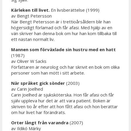
Kärleken till livet.
En livsberättelse (1999)
av Bengt Petersson
När Bengt Petersson är i trettioårsåldern blir han
högersidigt förlamad och får afasi. Med hjälp av en
vän skriver han denna bok om hur han kom tillbaka till
ett nästan normalt liv.
Mannen som förväxlade sin hustru med en hatt
(1987)
av Oliver W Sacks
Författaren är neurolog och har skrivit en bok om olika
personer som han mött i sitt arbete.
När språket gick sönder
(2003)
av Carin Joelhed
Carin Joelhed är sjuksköterska. Hon får afasi och får
själv uppleva hur det är att vara patient. Boken är
skriven tio år efter att hon fått afasi och hon berättar
om hur livet har förändrats.
Orter långt från varandra
(2007)
av Ildikó Márky